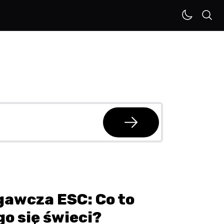
awcza ESC: Co to
go się świeci?