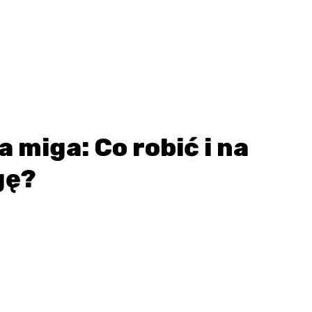
a miga: Co robić i na
gę?