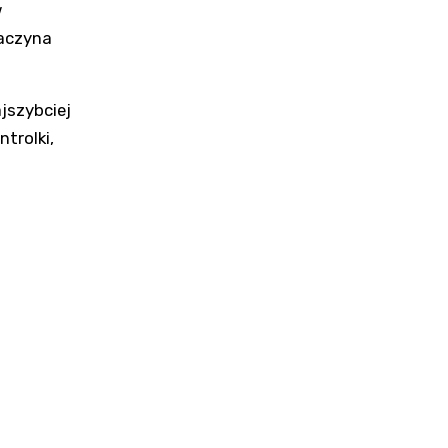
w
zaczyna
jszybciej
trolki,