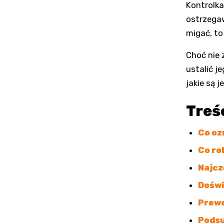
Kontrolka
ostrzega
migać, to
Choć nie 
ustalić j
jakie są 
Treś
Co oz
Co ro
Najcz
Doświ
Prewe
Pods