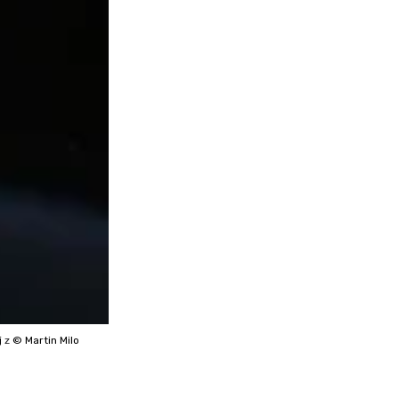
j
z
© Martin Milo