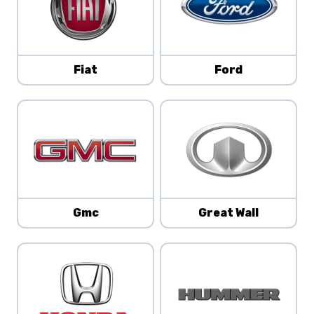
Fiat
Ford
Gmc
Great Wall