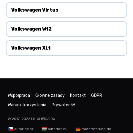
Volkswagen Virtus
Volkswagen W12
Volkswagen XL1
Współpraca
Główne zasady
Kontakt
GDPR
Warunki korzystania
Prywatność
© 2017–2026
MILOMEDIA OÜ
autoride.cz
autoride.hu
motorstorung.de