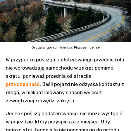
Droga w górach
licencja:
Pixabay license
W przypadku poślizgu podsterownego przednie koła
nie wprowadzają samochodu w zakręt pomimo
skrętu, ponieważ przednia oś straciła
przyczepność
. Jeśli pojazd nie odzyska kontaktu z
drogą, w niekontrolowany sposób wyleci z
zewnętrznej krawędzi zakrętu.
Jednak poślizg podsterowności nie może wystąpić
w pojeździe, który przyspiesza z miejsca. Gdy
pojazd stoi, żadna siła nie popchnie go do przodu,