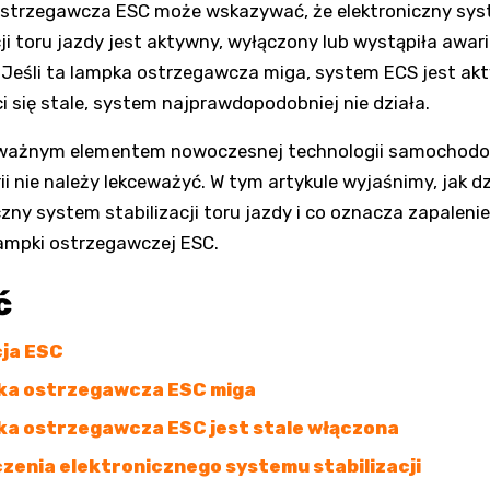
strzegawcza ESC może wskazywać, że elektroniczny sy
cji toru jazdy jest aktywny, wyłączony lub wystąpiła awar
Jeśli ta lampka ostrzegawcza miga, system ECS jest akt
eci się stale, system najprawdopodobniej nie działa.
 ważnym elementem nowoczesnej technologii samochodo
ii nie należy lekceważyć. W tym artykule wyjaśnimy, jak dz
czny system stabilizacji toru jazdy i co oznacza zapalenie
ampki ostrzegawczej ESC.
ć
ja ESC
a ostrzegawcza ESC miga
a ostrzegawcza ESC jest stale włączona
zenia elektronicznego systemu stabilizacji