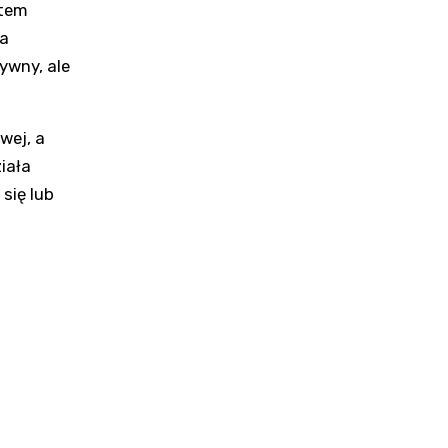
stem
ia
ywny, ale
wej, a
iała
 się lub