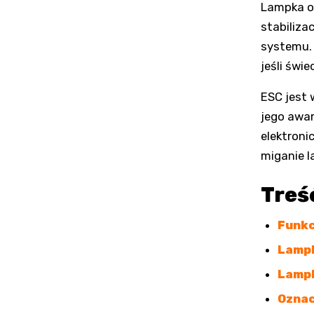
Lampka o
stabiliza
systemu. 
jeśli świ
ESC jest
jego awar
elektroni
miganie l
Treś
Funkc
Lampk
Lampk
Oznac