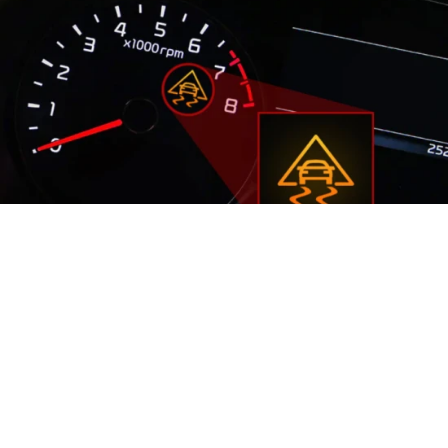
Lampka ostrzegawcza ESP
/
© Martin Milo
Lampka ostrzegawcza ESP może wskazywać, że
ESP (
elektroniczny program stabilizacji toru jazdy
)
jest aktywny, wyłączony lub wystąpiła awaria. Jeśli
lampka ostrzegawcza miga, system jest aktywny,